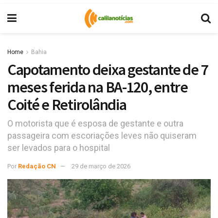
Home
Bahia
Capotamento deixa gestante de 7
meses ferida na BA-120, entre
Coité e Retirolândia
O motorista que é esposa de gestante e outra
passageira com escoriações leves não quiseram
ser levados para o hospital
Por
Redação CN
29 de março de 2026