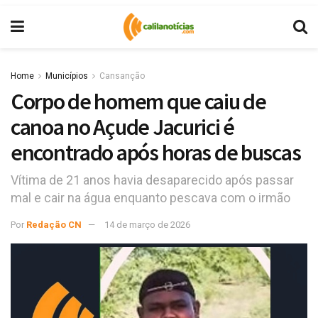
Home
Municípios
Cansanção
Corpo de homem que caiu de
canoa no Açude Jacurici é
encontrado após horas de buscas
Vítima de 21 anos havia desaparecido após passar
mal e cair na água enquanto pescava com o irmão
Por
Redação CN
14 de março de 2026