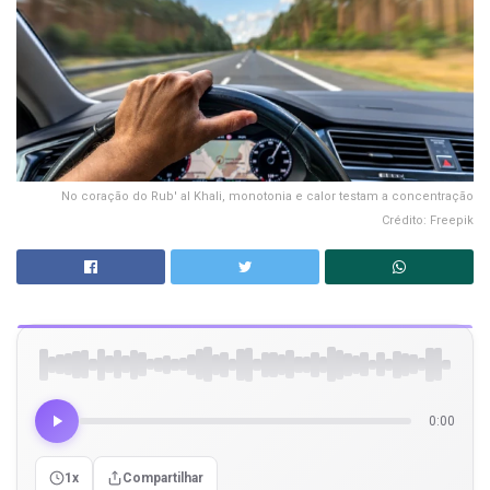
No coração do Rub' al Khali, monotonia e calor testam a concentração
Crédito: Freepik
0:00
1x
Compartilhar