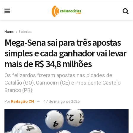
Home
Loterias
Mega-Sena sai para três apostas
simples e cada ganhador vai levar
mais de R$ 34,8 milhões
Os felizardos fizeram apostas nas cidades de
Catalão (GO), Camocim (CE) e Presidente Castelo
Branco (PR)
Por
Redação CN
17 de março de 2026