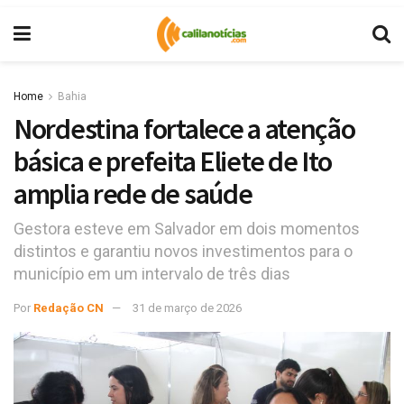
Home
Bahia
Nordestina fortalece a atenção
básica e prefeita Eliete de Ito
amplia rede de saúde
Gestora esteve em Salvador em dois momentos
distintos e garantiu novos investimentos para o
município em um intervalo de três dias
Por
Redação CN
31 de março de 2026