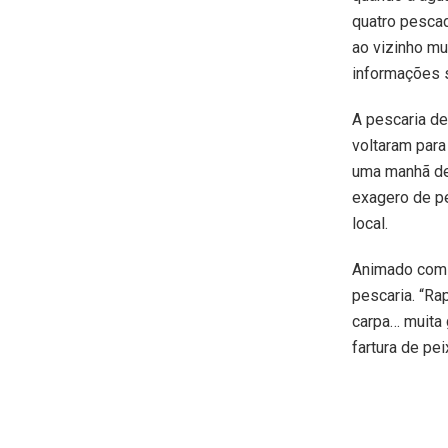
quatro pescad
ao vizinho mu
informações 
A pescaria de
voltaram para
uma manhã de 
exagero de p
local.
Animado com o
pescaria. “Ra
carpa… muita 
fartura de pe