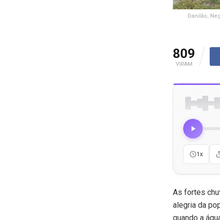
Danilão, Ne
809
VIRAM
1x
As fortes chu
alegria da po
quando a água