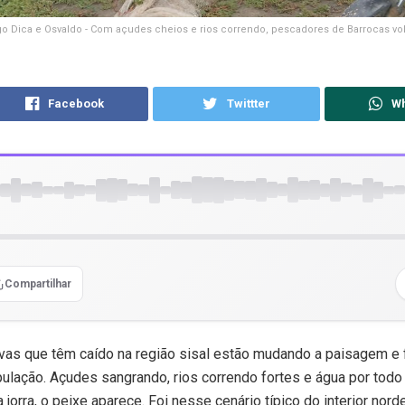
go Dica e Osvaldo - Com açudes cheios e rios correndo, pescadores de Barrocas vo
Facebook
Twittter
W
Compartilhar
vas que têm caído na região sisal estão mudando a paisagem e
pulação. Açudes sangrando, rios correndo fortes e água por todo 
 jorra, o peixe aparece. Foi nesse cenário típico do interior nord