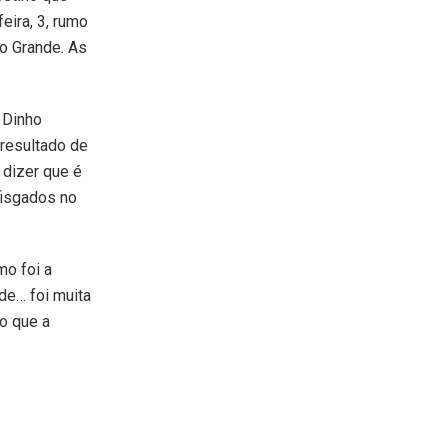
eira, 3, rumo
o Grande. As
 Dinho
 resultado de
 dizer que é
fisgados no
mo foi a
de… foi muita
o que a