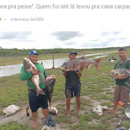
ava pra peixe". Quem foi até lá levou pra casa carp
N
4 de março de 2026