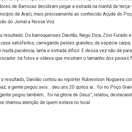
ores de Barrocas decidiram pegar a estrada na manhã de terça-f
nicípio de Araci, mais precisamente ao conhecido Açude do Poç
são do Jornal a Nossa Voz.
u resultado. Os barroquenses Danilão, Nego Dica, Zóio Furado e
 casa satisfeitos, carregando peixes grandes, da espécie carpa,
muita paciência, lama e estrada difícil. E dessa vez não dá para
escador: há fotos e vídeos que mostram o tamanho dos peixes 
 resultado, Danilão contou ao repórter Rubenilson Nogueira co
paz, a gente pegou seis… deu uns 20 quilos aí… foi no Poço Gran
gente pegou também… foi na glória de Deus”, relatou, destacand
ixe chamou atenção de quem estava no local.