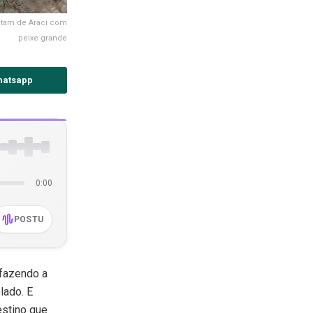
ltam de Araci com
peixe grande
hatsapp
0:00
POSTU
 fazendo a
lado. E
estino que