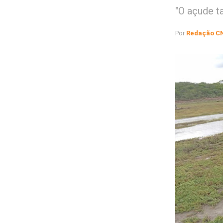
"O açude t
Por
Redação C