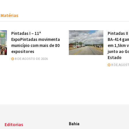
Matérias
Pintadas I – 11ª
Pintadas II
ExpoPintadas movimenta
BA-414 gan
município com mais de 80
em 1,5km v
expositores
junto ao G
Estado
8 DE AGOSTO DE 2026
8 DE AGOST
Editorias
Bahia