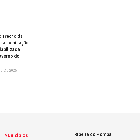
 : Trecho da
ha iluminação
iabilizada
overno do
O DE 2026
Municípios
Ribeira do Pombal