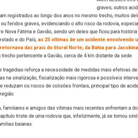
graves, outros aci
ram registrados ao longo dos anos no mesmo trecho, muitos de
s ou feridos graves, evidenciando o alto risco da rodovia, espec
re Nova Fátima e Gavião, sendo um deles que ficou para históri
estado e do País,
as 25 vítimas de um acidente envolvendo 
retornava das prais do litoral Norte, da Bahia para Jacobina
trecho pertencente a Gavião, cerca de 4 km distante da sede.
e tragédias reforça a necessidade de medidas mais efetivas de
s na sinalização, fiscalização mais rigorosa e possíveis inter
ue reduzam os riscos de colisões frontais, principal tipo de acid
região.
, familiares e amigos das vítimas mais recentes enfrentam a do
pítulo triste de uma rodovia que, infelizmente, já se tornou sin
amílias baianas.