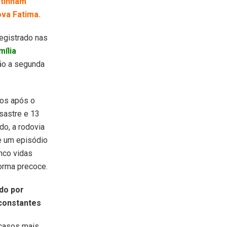
 tinham
ova Fatima.
egistrado nas
ília
ão a segunda
nos após o
sastre e 13
o, a rodovia
de um episódio
nco vidas
orma precoce.
do por
 constantes
casos mais