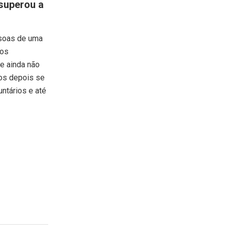
superou a
ssoas de uma
dos
de ainda não
nos depois se
untários e até