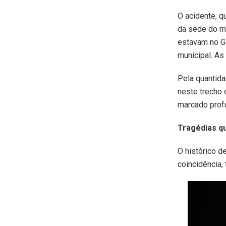
O acidente, 
da sede do mu
estavam no Go
municipal. As
Pela quantida
neste trecho 
marcado prof
Tragédias q
O histórico d
coincidência,