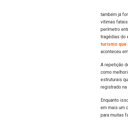
também já fo
vítimas fatai
perímetro ent
tragédias do 
turismo que 
aconteceu em 
A repetição d
como melhoria
estruturais q
registrado na 
Enquanto isso
em mais um ca
para muitas f