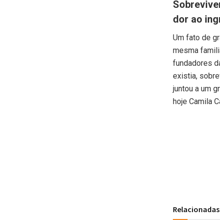
Sobrevive
dor ao ing
Um fato de g
mesma famili
fundadores da
existia, sobr
juntou a um g
hoje Camila Ca
Relacionadas