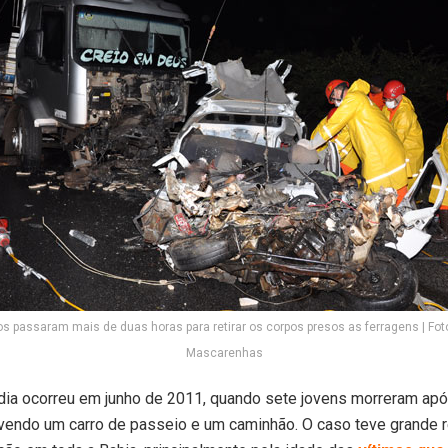
s passaram mais de duas horas para retirar os corpos presos as ferragens | Fo
Mascarenhas
édia ocorreu em junho de 2011, quando sete jovens morreram ap
lvendo um carro de passeio e um caminhão. O caso teve grande 