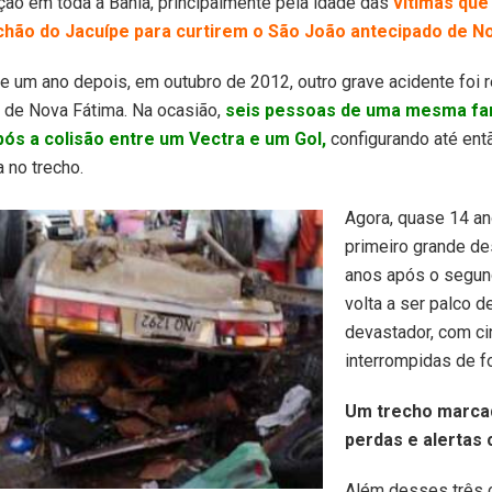
ão em toda a Bahia, principalmente pela idade das
vítimas que
chão do Jacuípe para curtirem o São João antecipado de N
 um ano depois, em outubro de 2012, outro grave acidente foi r
 de Nova Fátima. Na ocasião,
seis pessoas de uma mesma fam
ós a colisão entre um Vectra e um Gol,
configurando até ent
a no trecho.
Agora, quase 14 a
primeiro grande de
anos após o segund
volta a ser palco 
devastador, com ci
interrompidas de f
Um trecho marca
perdas e alertas
Além desses três 