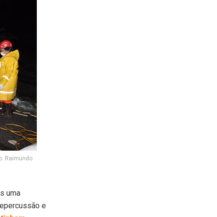
to: Raimundo
ós uma
repercussão e