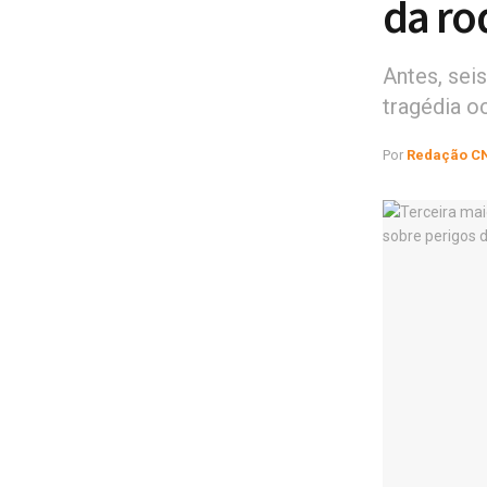
da ro
Antes, sei
tragédia o
Por
Redação C