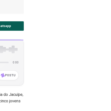
atsapp
0:00
POSTU
ia do Jacuípe,
cinco jovens