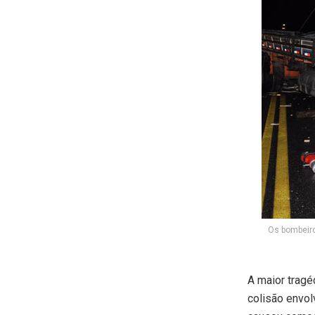
Os bombeiro
A maior trag
colisão envo