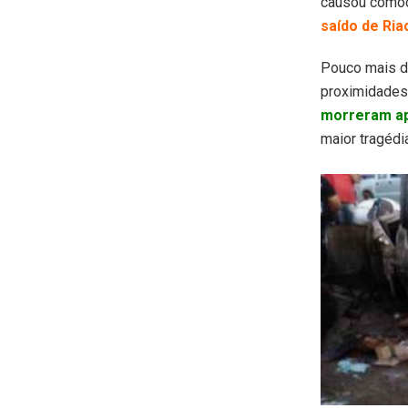
causou comoç
saído de Ria
Pouco mais de
proximidades
morreram ap
maior tragédi