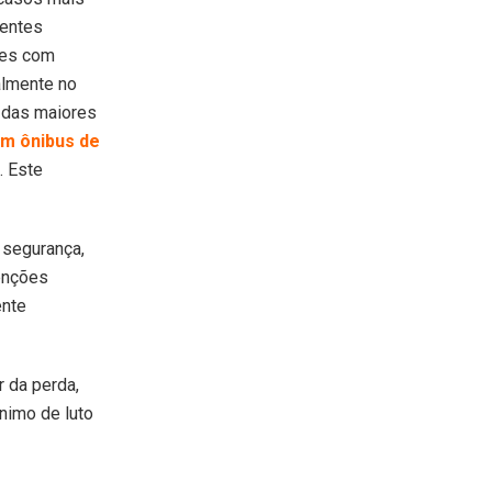
dentes
les com
ialmente no
a das maiores
um ônibus de
. Este
 segurança,
venções
ente
r da perda,
ônimo de luto