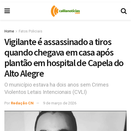
Home
Fatos Policiais
Vigilante é assassinado a tiros
quando chegava em casa após
plantão em hospital de Capela do
Alto Alegre
O município estava ha dois anos sem Crimes
Violentos Letais Intencionais (CVLI)
Por
Redação CN
9 de março de 2026