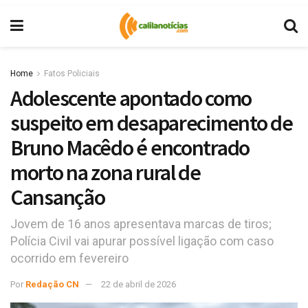
Home
Fatos Policiais
Adolescente apontado como
suspeito em desaparecimento de
Bruno Macêdo é encontrado
morto na zona rural de
Cansanção
Jovem de 16 anos apresentava marcas de tiros;
Polícia Civil vai apurar possível ligação com caso
ocorrido em fevereiro
Por
Redação CN
22 de abril de 2026