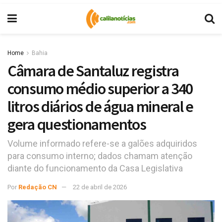
Home
Bahia
Câmara de Santaluz registra
consumo médio superior a 340
litros diários de água mineral e
gera questionamentos
Volume informado refere-se a galões adquiridos
para consumo interno; dados chamam atenção
diante do funcionamento da Casa Legislativa
Por
Redação CN
22 de abril de 2026