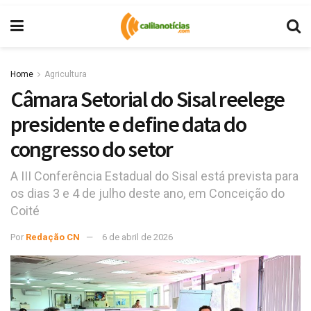
Home
Agricultura
Câmara Setorial do Sisal reelege
presidente e define data do
congresso do setor
A III Conferência Estadual do Sisal está prevista para
os dias 3 e 4 de julho deste ano, em Conceição do
Coité
Por
Redação CN
6 de abril de 2026