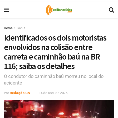
Home
Bahia
Identificados os dois motoristas
envolvidos na colisão entre
carreta e caminhão baú na BR
116; saiba os detalhes
O condutor do caminhão baú morreu no local do
acidente
Por
Redação CN
14 de abril de 2026