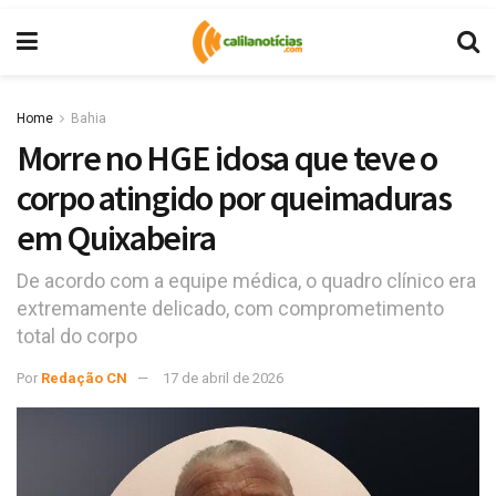
Home
Bahia
Morre no HGE idosa que teve o
corpo atingido por queimaduras
em Quixabeira
De acordo com a equipe médica, o quadro clínico era
extremamente delicado, com comprometimento
total do corpo
Por
Redação CN
17 de abril de 2026