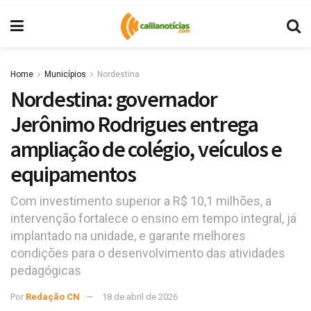
Home
Municípios
Nordestina
Nordestina: governador
Jerônimo Rodrigues entrega
ampliação de colégio, veículos e
equipamentos
Com investimento superior a R$ 10,1 milhões, a
intervenção fortalece o ensino em tempo integral, já
implantado na unidade, e garante melhores
condições para o desenvolvimento das atividades
pedagógicas
Por
Redação CN
18 de abril de 2026