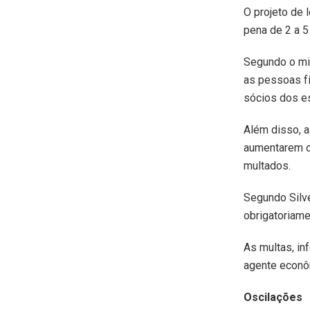
O projeto de 
pena de 2 a 5
Segundo o min
as pessoas fí
sócios dos e
Além disso, a
aumentarem o
multados.
Segundo Silve
obrigatoriam
As multas, in
agente econô
Oscilações