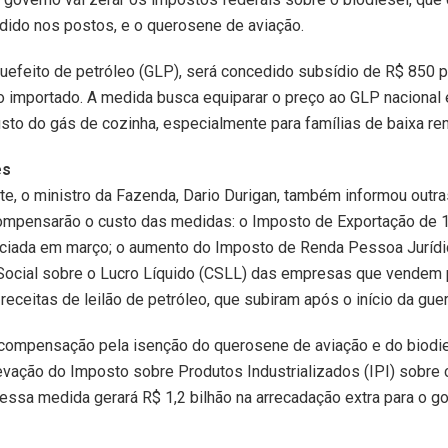
dido nos postos, e o querosene de aviação.
quefeito de petróleo (GLP), será concedido subsídio de R$ 850 p
o importado. A medida busca equiparar o preço ao GLP nacional 
sto do gás de cozinha, especialmente para famílias de baixa re
es
e, o ministro da Fazenda, Dario Durigan, também informou outra
compensarão o custo das medidas: o Imposto de Exportação de 
nciada em março; o aumento do Imposto de Renda Pessoa Jurídic
Social sobre o Lucro Líquido (CSLL) das empresas que vendem 
receitas de leilão de petróleo, que subiram após o início da guer
 compensação pela isenção do querosene de aviação e do biodie
evação do Imposto sobre Produtos Industrializados (IPI) sobre c
essa medida gerará R$ 1,2 bilhão na arrecadação extra para o 