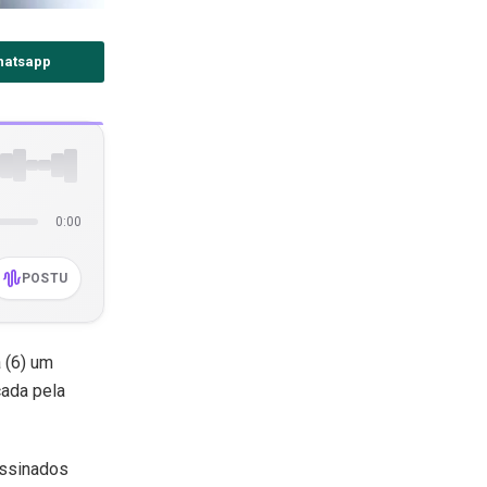
hatsapp
0:00
POSTU
 (6) um
cada pela
assinados