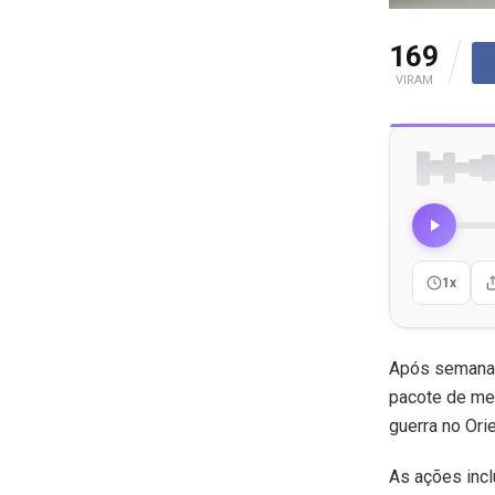
169
VIRAM
1x
Após semanas
pacote de med
guerra no Ori
As ações incl