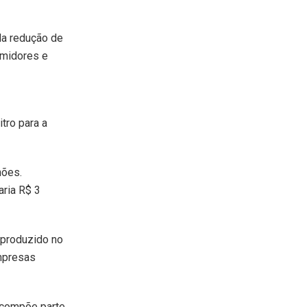
 da redução de
umidores e
tro para a
hões.
aria R$ 3
 produzido no
mpresas
e compõe parte