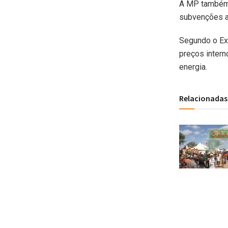
A MP também 
subvenções a
Segundo o Exe
preços intern
energia.
Relacionadas