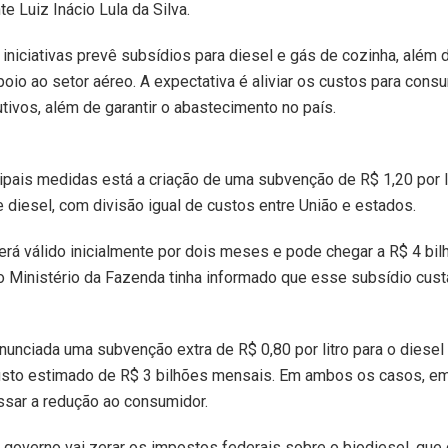
e Luiz Inácio Lula da Silva.
 iniciativas prevê subsídios para diesel e gás de cozinha, além
oio ao setor aéreo. A expectativa é aliviar os custos para cons
tivos, além de garantir o abastecimento no país.
cipais medidas está a criação de uma subvenção de R$ 1,20 por li
 diesel, com divisão igual de custos entre União e estados.
erá válido inicialmente por dois meses e pode chegar a R$ 4 bil
 o Ministério da Fazenda tinha informado que esse subsídio cust
unciada uma subvenção extra de R$ 0,80 por litro para o diesel
custo estimado de R$ 3 bilhões mensais. Em ambos os casos, e
ssar a redução ao consumidor.
 governo vai zerar os impostos federais sobre o biodiesel, qu