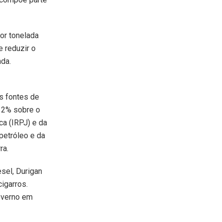
or tonelada
e reduzir o
nda.
s fontes de
12% sobre o
a (IRPJ) e da
petróleo e da
ra.
sel, Durigan
igarros.
governo em