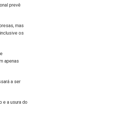
ional prevê
mpresas, mas
inclusive os
ue
am apenas
sará a ser
o e a usura do