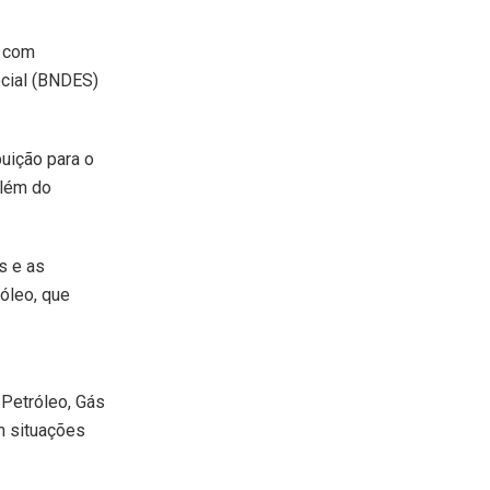
, com
cial (BNDES)
buição para o
além do
s e as
óleo, que
 Petróleo, Gás
m situações