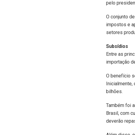
pelo president
O conjunto de
impostos e ap
setores produ
Subsídios
Entre as prin
importação de
O benefício s
Inicialmente,
bilhões.
Também foi an
Brasil, com 
deverão repa
Além disso, o