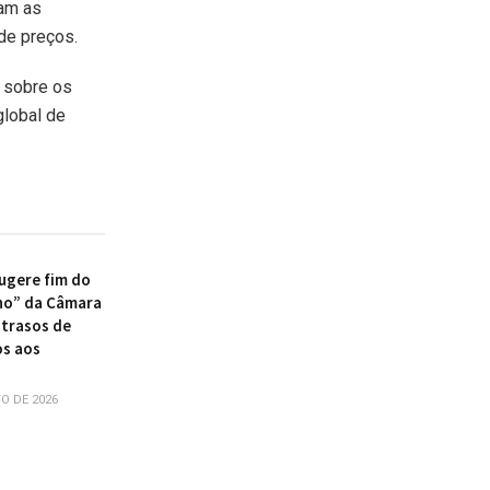
am as
de preços.
l sobre os
global de
ugere fim do
ho” da Câmara
atrasos de
s aos
O DE 2026