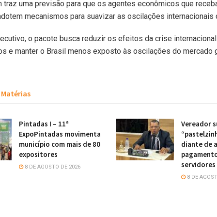
traz uma previsão para que os agentes econômicos que receb
dotem mecanismos para suavizar as oscilações internacionais 
cutivo, o pacote busca reduzir os efeitos da crise internaciona
os e manter o Brasil menos exposto às oscilações do mercado 
Matérias
Pintadas I – 11ª
Vereador s
ExpoPintadas movimenta
“pastelzin
município com mais de 80
diante de 
expositores
pagamento
servidores
8 DE AGOSTO DE 2026
8 DE AGOST