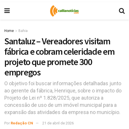
Home
Bahia
Santaluz – Vereadores visitam
fábrica e cobram celeridade em
projeto que promete 300
empregos
O objetivo foi buscar informações detalhadas junto
ao gerente da fábrica, Henrique, sobre o impacto do
Projeto de Lei nº 1.828/2025, que autoriza a
concessão de uso de um imóvel municipal para a
expansão das atividades da empresa no município.
Por
Redação CN
21 de abril de 2026