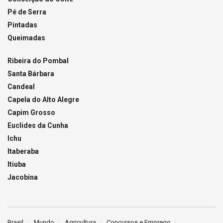
Pé de Serra
Pintadas
Queimadas
Ribeira do Pombal
Santa Bárbara
Candeal
Capela do Alto Alegre
Capim Grosso
Euclides da Cunha
Ichu
Itaberaba
Itiuba
Jacobina
Brasil
Mundo
Agricultura
Concursos e Emprego