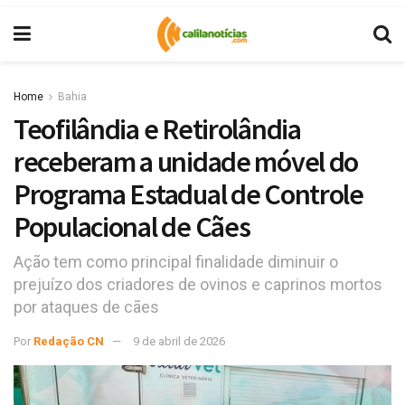
Home
Bahia
Teofilândia e Retirolândia
receberam a unidade móvel do
Programa Estadual de Controle
Populacional de Cães
Ação tem como principal finalidade diminuir o
prejuízo dos criadores de ovinos e caprinos mortos
por ataques de cães
Por
Redação CN
9 de abril de 2026