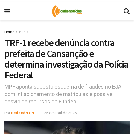
Home
Bahia
TRF-1 recebe denúncia contra
prefeita de Cansanção e
determina investigação da Polícia
Federal
MPF aponta suposto esquema de fraudes no EJA
com inflacionamento de matrículas e possível
desvio de recursos do Fundeb
Por
Redação CN
25 de abril de 2026