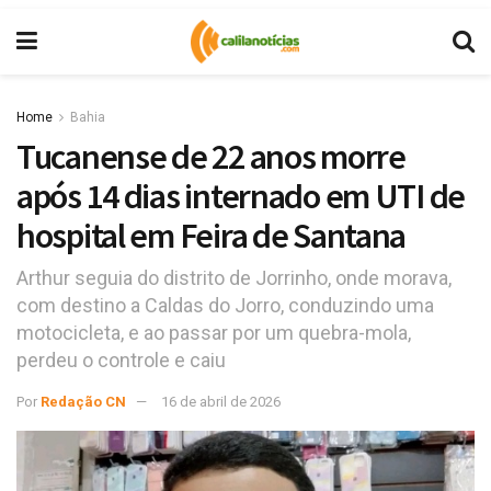
Home
Bahia
Tucanense de 22 anos morre
após 14 dias internado em UTI de
hospital em Feira de Santana
Arthur seguia do distrito de Jorrinho, onde morava,
com destino a Caldas do Jorro, conduzindo uma
motocicleta, e ao passar por um quebra-mola,
perdeu o controle e caiu
Por
Redação CN
16 de abril de 2026