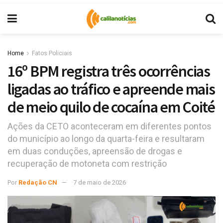
Home
Fatos Policiais
16º BPM registra três ocorrências
ligadas ao tráfico e apreende mais
de meio quilo de cocaína em Coité
Ações da CETO aconteceram em diferentes pontos
do município ao longo da quarta-feira e resultaram
em duas conduções, apreensão de drogas e
recuperação de motoneta com restrição
Por
Redação CN
7 de maio de 2026