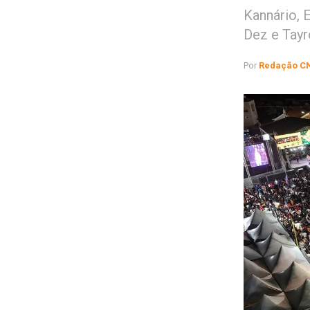
Kannário, 
Dez e Tay
Por
Redação C