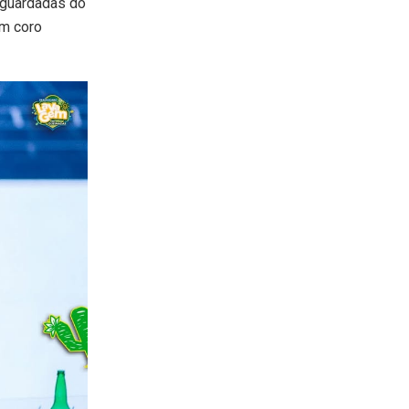
aguardadas do
em coro