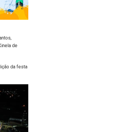
antos,
Xinela de
dição da festa