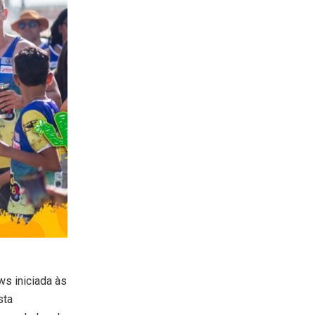
s iniciada às
sta