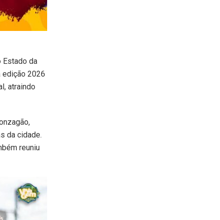
o Estado da
 a edição 2026
, atraindo
Gonzagão,
s da cidade.
mbém reuniu