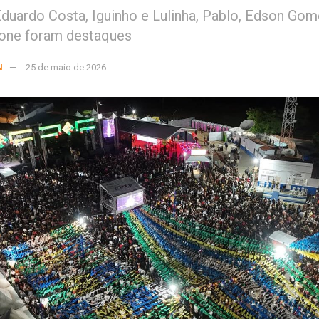
Eduardo Costa, Iguinho e Lulinha, Pablo, Edson Go
rone foram destaques
N
25 de maio de 2026