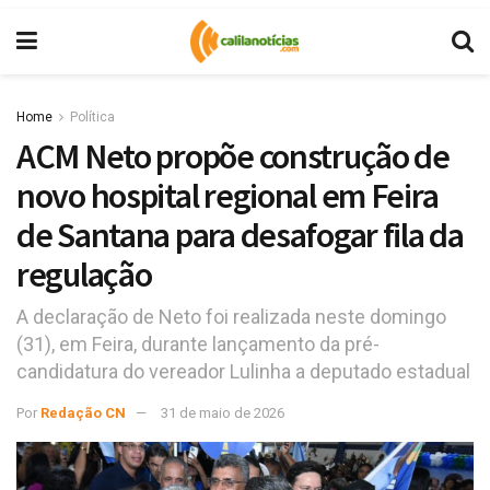
Home
Política
ACM Neto propõe construção de
novo hospital regional em Feira
de Santana para desafogar fila da
regulação
A declaração de Neto foi realizada neste domingo
(31), em Feira, durante lançamento da pré-
candidatura do vereador Lulinha a deputado estadual
Por
Redação CN
31 de maio de 2026