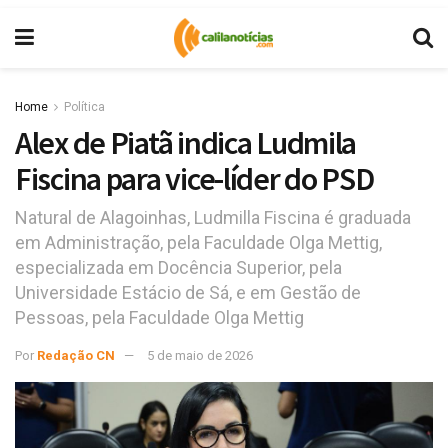
Home
Política
Alex de Piatã indica Ludmila
Fiscina para vice-líder do PSD
Natural de Alagoinhas, Ludmilla Fiscina é graduada
em Administração, pela Faculdade Olga Mettig,
especializada em Docência Superior, pela
Universidade Estácio de Sá, e em Gestão de
Pessoas, pela Faculdade Olga Mettig
Por
Redação CN
5 de maio de 2026