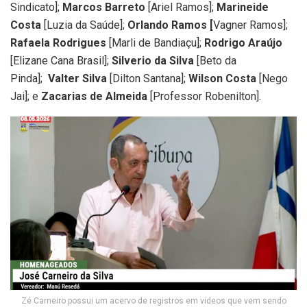
Sindicato];
Marcos Barreto
[Ariel Ramos];
Marineide
Costa
[Luzia da Saúde];
Orlando Ramos [
Vagner Ramos];
Rafaela Rodrigues
[Marli de Bandiaçu];
Rodrigo Araújo
[Elizane Cana Brasil];
Silverio da Silva
[Beto da
Pinda];
Valter Silva
[Dilton Santana];
Wilson Costa
[Nego
Jai]; e
Zacarias de Almeida
[Professor Robenilton].
Zé Carneiro possui um acervo de registros em videos que vem sendo