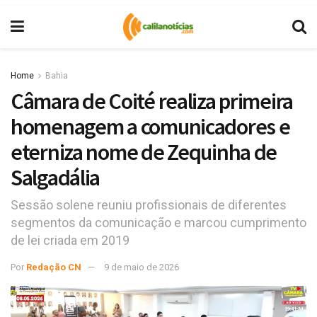
Home
Bahia
Câmara de Coité realiza primeira
homenagem a comunicadores e
eterniza nome de Zequinha de
Salgadália
Sessão solene reuniu profissionais de diferentes
segmentos da comunicação e marcou cumprimento
de lei criada em 2019
Por
Redação CN
9 de maio de 2026