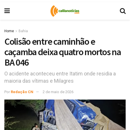
Home
Bahia
Colisão entre caminhão e
caçamba deixa quatro mortos na
BA 046
O acidente aconteceu entre Itatim onde residia a
maioria das vítimas e Milagres
Por
Redação CN
2 de maio de 2026