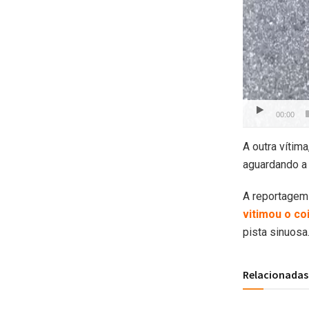
00:00
A outra vítim
aguardando a 
A reportagem 
vitimou o co
pista sinuosa
Relacionadas