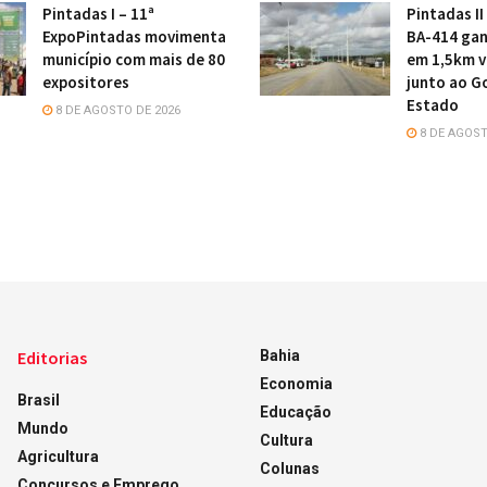
Pintadas I – 11ª
Pintadas II
ExpoPintadas movimenta
BA-414 gan
município com mais de 80
em 1,5km v
expositores
junto ao G
Estado
8 DE AGOSTO DE 2026
8 DE AGOST
Editorias
Bahia
Economia
Brasil
Educação
Mundo
Cultura
Agricultura
Colunas
Concursos e Emprego