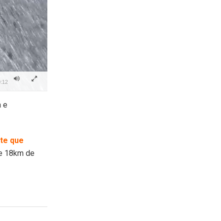
:12
a e
nte que
te 18km de