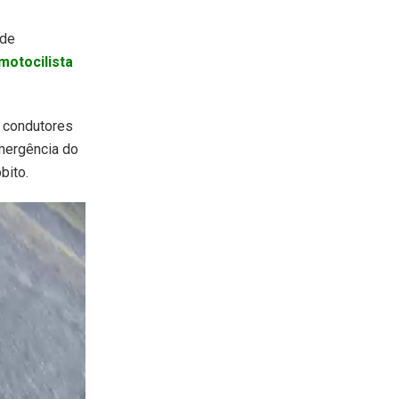
 de
motocilista
s condutores
mergência do
bito.