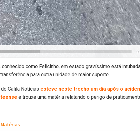
00
a, conhecido como Felicinho, em estado gravíssimo está intubad
transferência para outra unidade de maior suporte.
do Calila Notícias
esteve neste trecho um dia após o acide
iteense
e trouxe uma matéria relatando o perigo de praticamen
.
Matérias