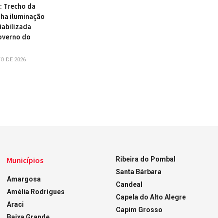
 : Trecho da
ha iluminação
iabilizada
overno do
O DE 2026
Municípios
Ribeira do Pombal
Santa Bárbara
Amargosa
Candeal
Amélia Rodrigues
Capela do Alto Alegre
Araci
Capim Grosso
Baixa Grande