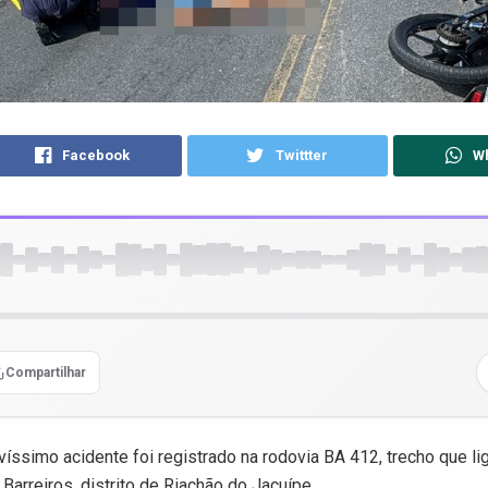
Facebook
Twittter
W
Compartilhar
íssimo acidente foi registrado na rodovia BA 412, trecho que li
 Barreiros, distrito de Riachão do Jacuípe.