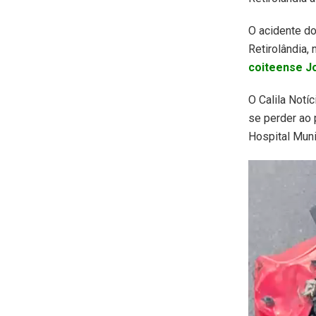
O acidente do
Retirolândia,
coiteense J
O Calila Notí
se perder ao
Hospital Munic
Tocador
de
vídeo