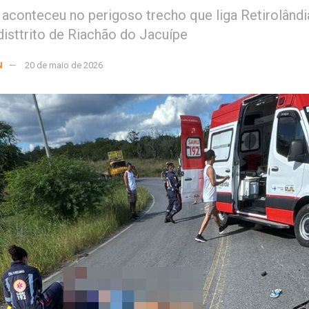
 aconteceu no perigoso trecho que liga Retirolândi
 disttrito de Riachão do Jacuípe
N
20 de maio de 2026