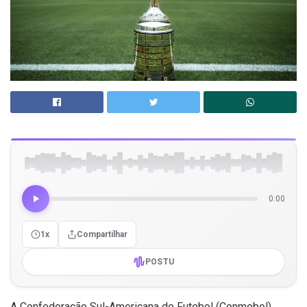
0:00
1x
Compartilhar
POSTU
A Confederação Sul-Americana de Futebol (Conmebol)