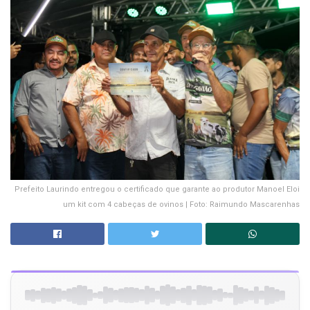
Prefeito Laurindo entregou o certificado que garante ao produtor Manoel Eloi
um kit com 4 cabeças de ovinos | Foto: Raimundo Mascarenhas