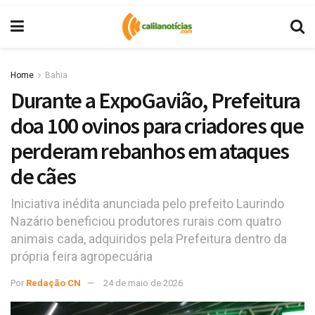
Home
Bahia
Durante a ExpoGavião, Prefeitura
doa 100 ovinos para criadores que
perderam rebanhos em ataques
de cães
Iniciativa inédita anunciada pelo prefeito Laurindo
Nazário beneficiou produtores rurais com quatro
animais cada, adquiridos pela Prefeitura dentro da
própria feira agropecuária
Por
Redação CN
24 de maio de 2026