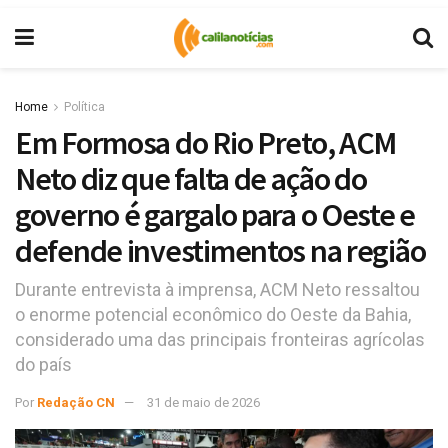
Home
Política
Em Formosa do Rio Preto, ACM
Neto diz que falta de ação do
governo é gargalo para o Oeste e
defende investimentos na região
Durante entrevista à imprensa, ACM Neto ressaltou
o enorme potencial econômico do Oeste da Bahia,
considerado uma das principais fronteiras agrícolas
do país
Por
Redação CN
31 de maio de 2026