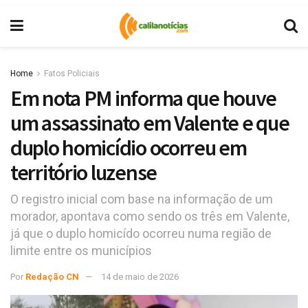
Home
Fatos Policiais
Em nota PM informa que houve
um assassinato em Valente e que
duplo homicídio ocorreu em
território luzense
O registro inicial com base na informação de um
morador, apontava como sendo os três em Valente,
já que o duplo homicído ocorreu numa região de
limite entre os municípios
Por
Redação CN
14 de maio de 2026