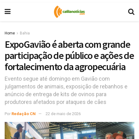
Home
Bahia
ExpoGavião é aberta com grande
participação de público e ações de
fortalecimento da agropecuária
Evento segue até domingo em Gavião com
julgamentos de animais, exposição de rebanhos e
anúncio de entrega de kits de ovinos para
produtores afetados por ataques de cães
Por
Redação CN
22 de maio de 2026