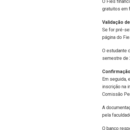
O Fies financ
gratuitos em 
Validação d
Se for pré-se
página do Fie
O estudante d
semestre de 2
Confirmaçã
Em seguida, e
inscrição na 
Comissão Pe
A documentaçã
pela faculdad
O banco resp