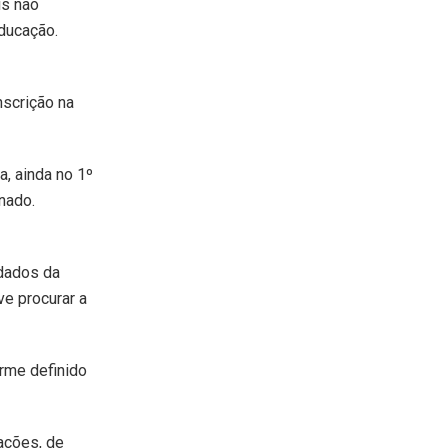
is não
Educação.
nscrição na
a, ainda no 1º
onado.
 dados da
ve procurar a
orme definido
ações, de