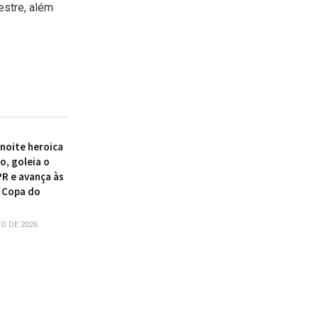
estre, além
 noite heroica
o, goleia o
PR e avança às
 Copa do
O DE 2026