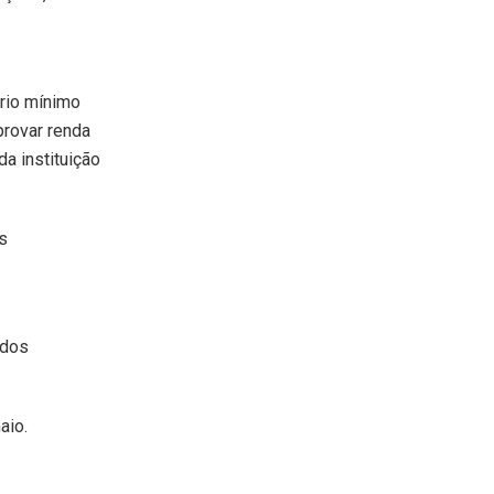
ário mínimo
provar renda
a instituição
s
ídos
aio.