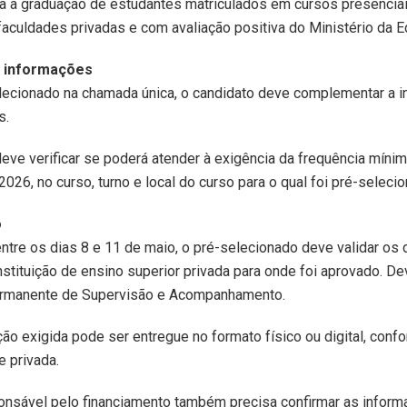
ia a graduação de estudantes matriculados em cursos presencia
faculdades privadas e com avaliação positiva do Ministério da 
e informações
lecionado na chamada única, o candidato deve complementar a i
s.
eve verificar se poderá atender à exigência da frequência mínim
026, no curso, turno e local do curso para o qual foi pré-seleci
o
ntre os dias 8 e 11 de maio, o pré-selecionado deve validar os
instituição de ensino superior privada para onde foi aprovado. De
rmanente de Supervisão e Acompanhamento.
o exigida pode ser entregue no formato físico ou digital, conf
e privada.
onsável pelo financiamento também precisa confirmar as inform