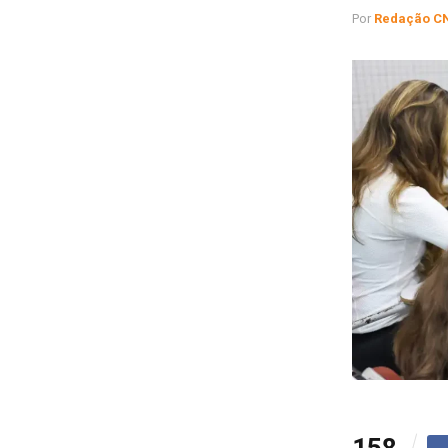
Por
Redação C
158