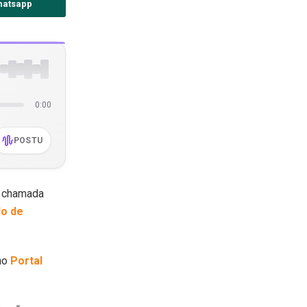
hatsapp
0:00
POSTU
a chamada
o de
no
Portal