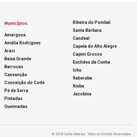
Municípios
Ribeira do Pombal
Santa Bárbara
Amargosa
Candeal
Amélia Rodrigues
Capela do Alto Alegre
Araci
Capim Grosso
Baixa Grande
Euclides da Cunha
Barrocas
Ichu
Cansanção
Itaberaba
Conceição do Coité
Itiuba
Pé de Serra
Jacobina
Pintadas
Queimadas
© 2018 Calila Notícias. Todos os Direitos Reservados.