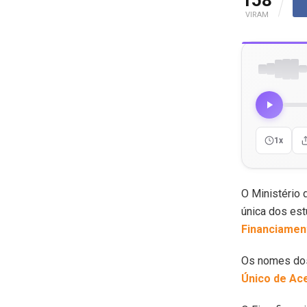
VIRAM
1x
O Ministério 
única dos es
Financiament
Os nomes dos
Único de Ac