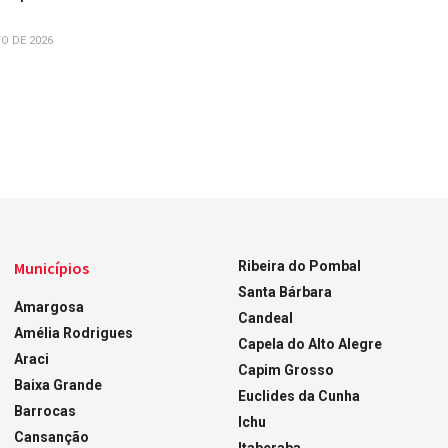
O DE 2026
Municípios
Ribeira do Pombal
Santa Bárbara
Amargosa
Candeal
Amélia Rodrigues
Capela do Alto Alegre
Araci
Capim Grosso
Baixa Grande
Euclides da Cunha
Barrocas
Ichu
Cansanção
Itaberaba