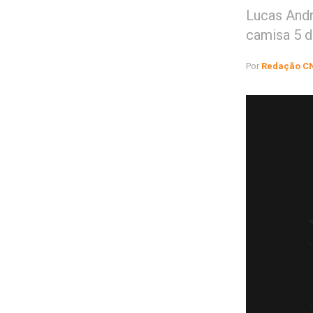
Lucas Andr
camisa 5 d
Por
Redação C