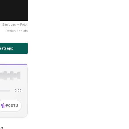
m Barrocas — Foto:
Redes Sociais
hatsapp
0:00
POSTU
mo