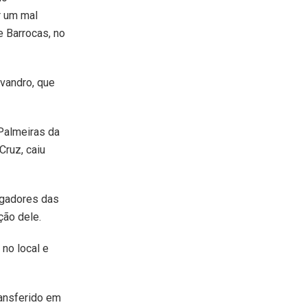
r um mal
 Barrocas, no
Evandro, que
 Palmeiras da
Cruz, caiu
jogadores das
ção dele.
no local e
ransferido em