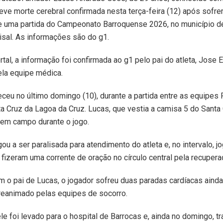
teve morte cerebral confirmada nesta terça-feira (12) após sofre
e uma partida do Campeonato Barroquense 2026, no município de
sisal. As informações são do g1.
tal, a informação foi confirmada ao g1 pelo pai do atleta, Jose 
ela equipe médica.
ceu no último domingo (10), durante a partida entre as equipes
ta Cruz da Lagoa da Cruz. Lucas, que vestia a camisa 5 do Santa 
em campo durante o jogo.
gou a ser paralisada para atendimento do atleta e, no intervalo, 
fizeram uma corrente de oração no círculo central pela recupera
 o pai de Lucas, o jogador sofreu duas paradas cardíacas ainda 
reanimado pelas equipes de socorro.
ele foi levado para o hospital de Barrocas e, ainda no domingo, t