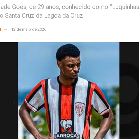
ade Goés, de 29 anos, conhecido como “Luquinhas”
o Santa Cruz da Lagoa da Cruz
N
12 de maio de 2026