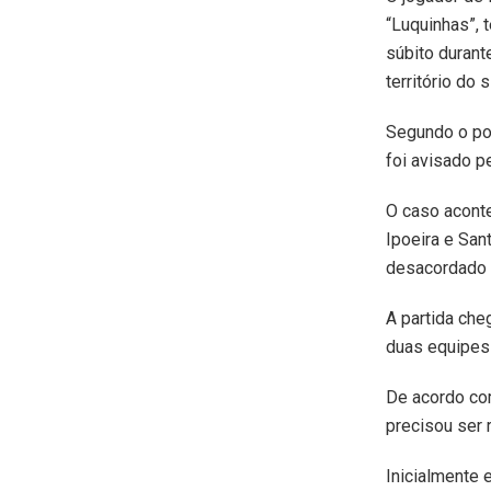
“Luquinhas”, 
súbito durant
território do 
Segundo o por
foi avisado p
O caso aconte
Ipoeira e San
desacordado 
A partida che
duas equipes 
De acordo com
precisou ser 
Inicialmente 