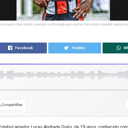
ol amador tem morte cerebral confirmada após sofrer mal súbito durante partida e
Facebook
Twittter
W
Compartilhar
 futebol amador Lucas Andrade Goés, de 29 anos, conhecido co