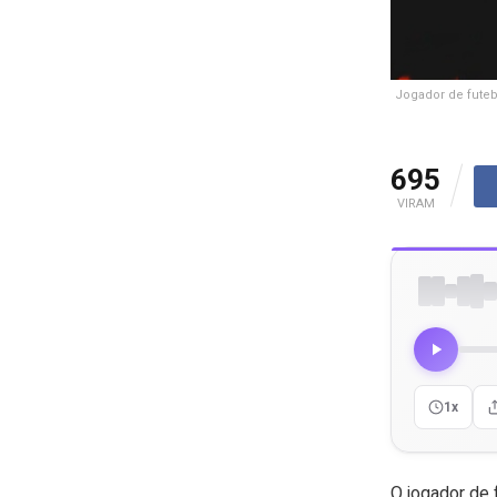
Jogador de futeb
695
VIRAM
1x
O jogador de