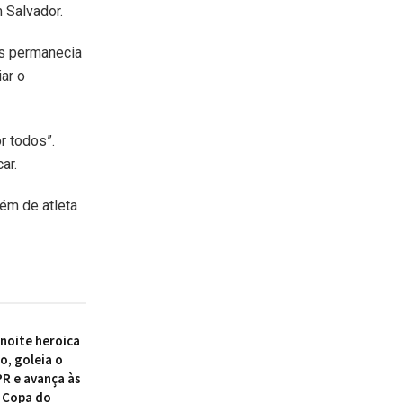
 Salvador.
as permanecia
ar o
r todos”.
ar.
ém de atleta
 noite heroica
o, goleia o
PR e avança às
 Copa do