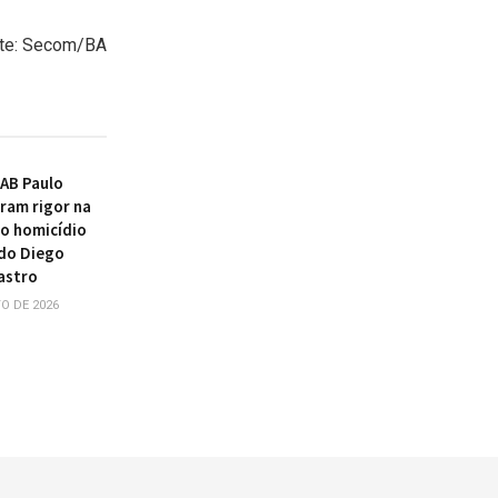
te: Secom/BA
AB Paulo
ram rigor na
o homicídio
do Diego
astro
O DE 2026