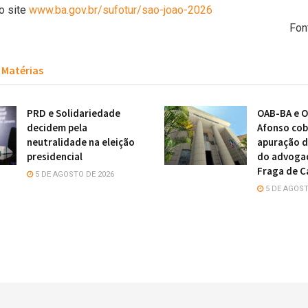
o site
www.ba.gov.br/sufotur/sao-
joao-2026
Fon
Matérias
PRD e Solidariedade
OAB-BA e O
decidem pela
Afonso cob
neutralidade na eleição
apuração d
presidencial
do advoga
Fraga de C
5 DE AGOSTO DE 2026
5 DE AGOST