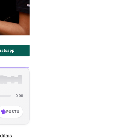
hatsapp
0:00
POSTU
ditais