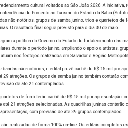
redenciamento cultural voltados ao São João 2026. A iniciativa, 
intendência de Fomento ao Turismo do Estado da Bahia (Sufotu
ndas não-notórios, grupos de samba junino, trios e quartetos de f
inas. O resultado final segue previsto para o dia 30 de maio.
tegram a política do Governo do Estado de fortalecimento das m
ulares durante o período junino, ampliando o apoio a artistas, gru
 atuam nos festejos realizados em Salvador e Região Metropolit
 e bandas não-notórios, o edital prevê cachê de R$ 15 mil por a
té 29 atrações. Os grupos de samba junino também contarão co
revisão de até 21 contemplados.
 quartetos de forró terão cachê de R$ 15 mil por apresentação, 
e até 21 atrações selecionadas. As quadrilhas juninas contarão
 apresentação, com previsão de até 39 grupos contemplados.
 são realizadas de forma 100% on-line. Os editais completos e