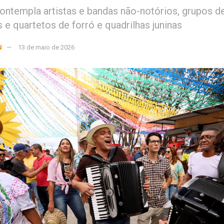
 contempla artistas e bandas não-notórios, grupos 
os e quartetos de forró e quadrilhas juninas
N
13 de maio de 2026