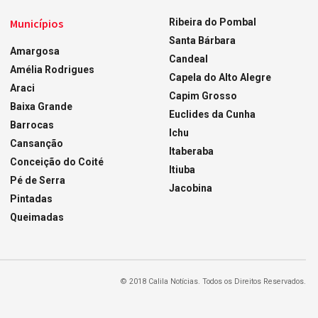
Municípios
Ribeira do Pombal
Santa Bárbara
Amargosa
Candeal
Amélia Rodrigues
Capela do Alto Alegre
Araci
Capim Grosso
Baixa Grande
Euclides da Cunha
Barrocas
Ichu
Cansanção
Itaberaba
Conceição do Coité
Itiuba
Pé de Serra
Jacobina
Pintadas
Queimadas
© 2018 Calila Notícias. Todos os Direitos Reservados.