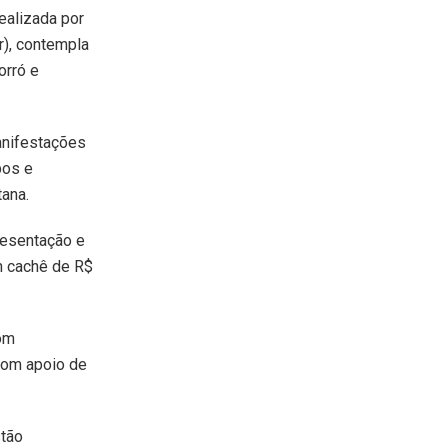
realizada por
r), contempla
orró e
anifestações
pos e
ana.
presentação e
m cachê de R$
com
 com apoio de
stão