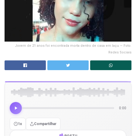
Jovem de 21 anos foi encontrada morta dentro de casa em Iaçu — Foto:
Redes Sociais
0:00
1x
Compartilhar
POSTU