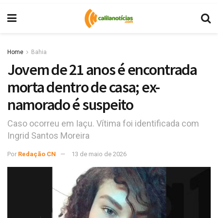
Home
Bahia
Jovem de 21 anos é encontrada
morta dentro de casa; ex-
namorado é suspeito
Caso ocorreu em Iaçu. Vítima foi identificada com
Ingrid Santos Moreira
Por
Redação CN
13 de maio de 2026