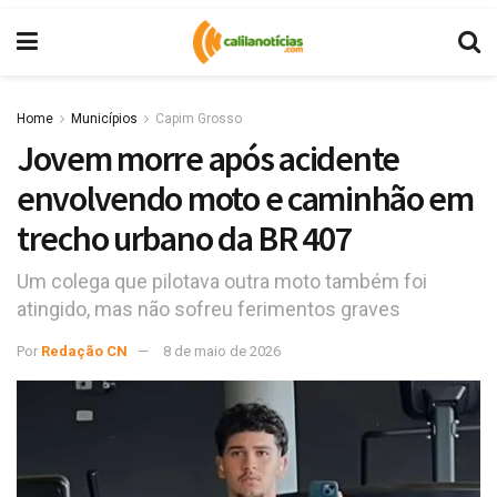
Home
Municípios
Capim Grosso
Jovem morre após acidente
envolvendo moto e caminhão em
trecho urbano da BR 407
Um colega que pilotava outra moto também foi
atingido, mas não sofreu ferimentos graves
Por
Redação CN
8 de maio de 2026