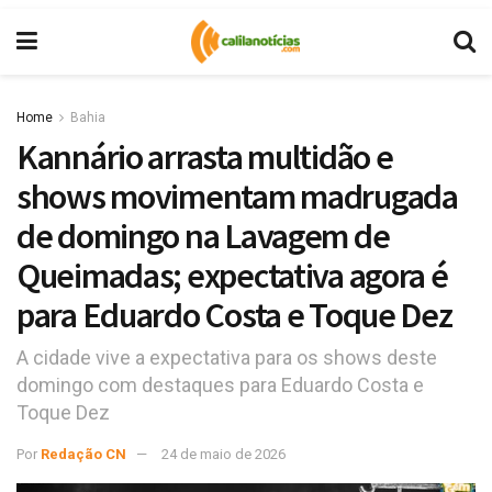
Home
Bahia
Kannário arrasta multidão e
shows movimentam madrugada
de domingo na Lavagem de
Queimadas; expectativa agora é
para Eduardo Costa e Toque Dez
A cidade vive a expectativa para os shows deste
domingo com destaques para Eduardo Costa e
Toque Dez
Por
Redação CN
24 de maio de 2026