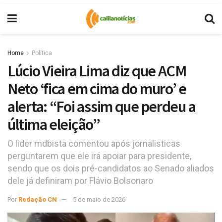
Home
Política
Lúcio Vieira Lima diz que ACM
Neto ‘fica em cima do muro’ e
alerta: “Foi assim que perdeu a
última eleição”
O lider mdbista comentou após jornalisticas
perguntarem que ele irá apoiar para presidente,
sendo que os dois pré-candidatos ao Senado aliados
dele já definiram por Flávio Bolsonaro
Por
Redação CN
5 de maio de 2026