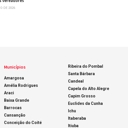
s vereadores
O DE 2026
Municípios
Ribeira do Pombal
Santa Bárbara
Amargosa
Candeal
Amélia Rodrigues
Capela do Alto Alegre
Araci
Capim Grosso
Baixa Grande
Euclides da Cunha
Barrocas
Ichu
Cansanção
Itaberaba
Conceição do Coité
Itiuba