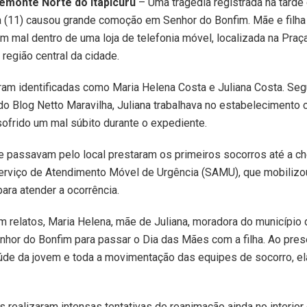
iemonte Norte do Itapicuru
– Uma tragédia registrada na tarde
a (11) causou grande comoção em Senhor do Bonfim. Mãe e filh
 mal dentro de uma loja de telefonia móvel, localizada na Praç
 região central da cidade.
ram identificadas como Maria Helena Costa e Juliana Costa. Se
o Blog Netto Maravilha, Juliana trabalhava no estabelecimento 
sofrido um mal súbito durante o expediente.
e passavam pelo local prestaram os primeiros socorros até a c
erviço de Atendimento Móvel de Urgência (SAMU), que mobilizou
ara atender a ocorrência.
 relatos, Maria Helena, mãe de Juliana, moradora do município
hor do Bonfim para passar o Dia das Mães com a filha. Ao pres
úde da jovem e toda a movimentação das equipes de socorro, e
s realizaram intensas tentativas de reanimação ainda no interior d