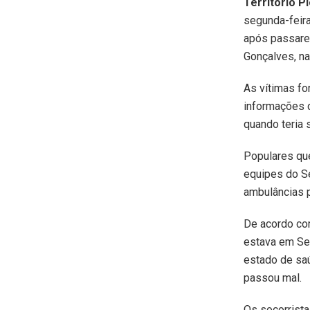
Território P
segunda-feir
após passarem
Gonçalves, na
As vítimas fo
informações d
quando teria 
Populares qu
equipes do S
ambulâncias p
De acordo com
estava em Sen
estado de sa
passou mal.
Os socorrista