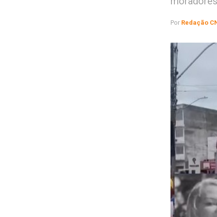
moradores
Por
Redação C