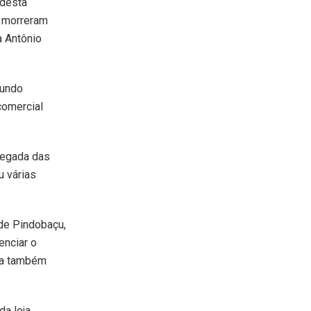
 desta
a morreram
a Antônio
gundo
comercial
hegada das
 várias
 de Pindobaçu,
enciar o
la também
a loja,