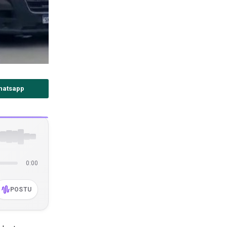
hatsapp
0:00
POSTU