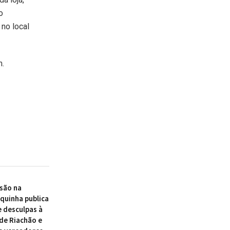
o
no local
m.
são na
quinha publica
e desculpas à
de Riachão e