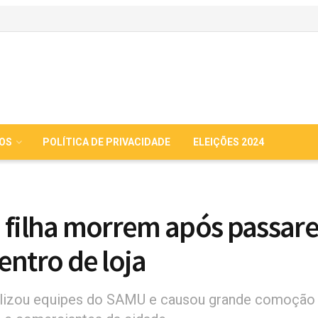
IOS
POLÍTICA DE PRIVACIDADE
ELEIÇÕES 2024
 filha morrem após passar
entro de loja
lizou equipes do SAMU e causou grande comoção 