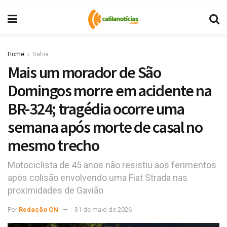
Home
Bahia
Mais um morador de São
Domingos morre em acidente na
BR-324; tragédia ocorre uma
semana após morte de casal no
mesmo trecho
Motociclista de 45 anos não resistiu aos ferimentos
após colisão envolvendo uma Fiat Strada nas
proximidades de Gavião
Por
Redação CN
31 de maio de 2026