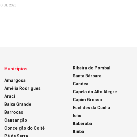
O DE 2026
Municípios
Ribeira do Pombal
Santa Bárbara
Amargosa
Candeal
Amélia Rodrigues
Capela do Alto Alegre
Araci
Capim Grosso
Baixa Grande
Euclides da Cunha
Barrocas
Ichu
Cansanção
Itaberaba
Conceição do Coité
Itiuba
Pé de Serra