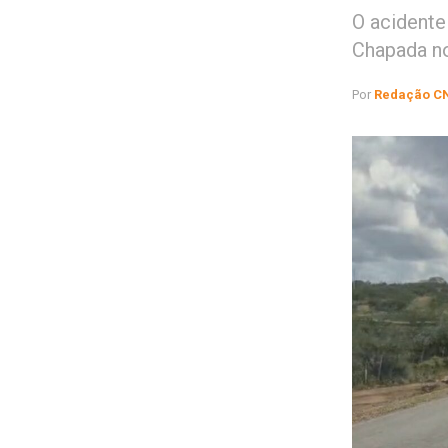
O acidente
Chapada no
Por
Redação C