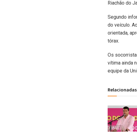
Riachão do Ja
Segundo infor
do veículo. A
orientada, ap
tórax.
Os socorrista
vítima ainda n
equipe da Un
Relacionadas