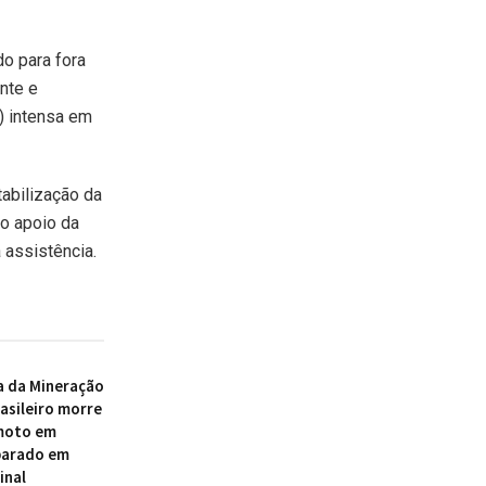
o para fora
ente e
) intensa em
abilização da
 o apoio da
assistência.
a da Mineração
asileiro morre
 moto em
parado em
inal