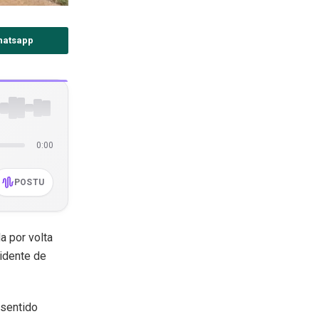
hatsapp
0:00
POSTU
a por volta
cidente de
 sentido