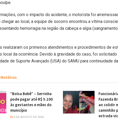
cuípe.
mações, com o impacto do acidente, o motorista foi arremessad
o chegar ao local, a equipe de socorro encontrou a vítima consci
resentando hemorragia na região da cabeça e algia (sangramento
s realizaram os primeiros atendimentos e procedimentos de est
o local da ocorrência. Devido à gravidade do caso, foi solicitado
idade de Suporte Avançado (USA) do SAMU para continuidade da 
Matérias
“Bolsa Bebê” – Serrinha
Funcionári
pode pagar até R$ 5.100
Fazenda Br
às gestantes e mães do
ao colidir
município
caminhão 
estrada vic
5 DE AGOSTO DE 2026