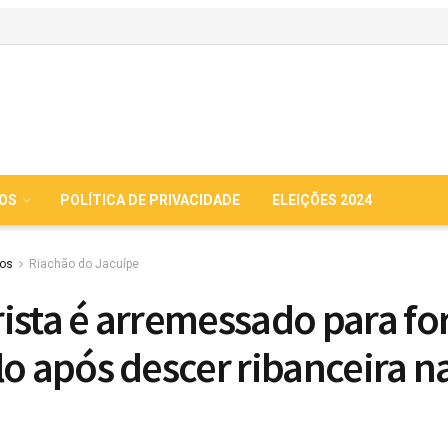
IOS
POLÍTICA DE PRIVACIDADE
ELEIÇÕES 2024
ios
Riachão do Jacuípe
ista é arremessado para fo
lo após descer ribanceira n