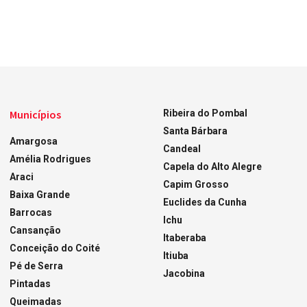
Municípios
Ribeira do Pombal
Santa Bárbara
Amargosa
Candeal
Amélia Rodrigues
Capela do Alto Alegre
Araci
Capim Grosso
Baixa Grande
Euclides da Cunha
Barrocas
Ichu
Cansanção
Itaberaba
Conceição do Coité
Itiuba
Pé de Serra
Jacobina
Pintadas
Queimadas