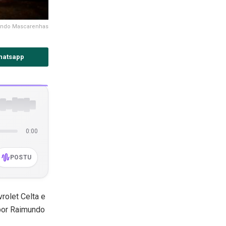
undo Mascarenhas
hatsapp
0:00
POSTU
rolet Celta e
 por Raimundo