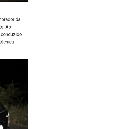
 morador da
te. As
o conduzido
técnica