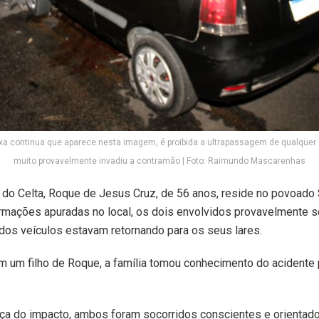
xa continua que aparece nesta imagem, é proibida a ultrapassagem de qualquer d
muito provavelmente invadiu a contramão | Foto: Raimundo Mascarenhas
 do Celta, Roque de Jesus Cruz, de 56 anos, reside no povoado
rmações apuradas no local, os dois envolvidos provavelmente 
dos veículos estavam retornando para os seus lares.
 um filho de Roque, a família tomou conhecimento do acidente 
ça do impacto, ambos foram socorridos conscientes e orientado