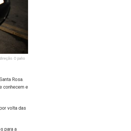
ireção. O palio
 Santa Rosa.
se conhecem e
por volta das
s para a