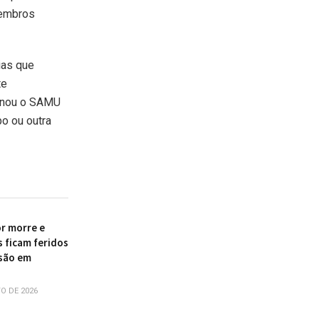
membros
ias que
te
ionou o SAMU
po ou outra
r morre e
s ficam feridos
são em
O DE 2026