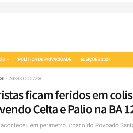
IOS
POLÍTICA DE PRIVACIDADE
ELEIÇÕES 2024
ios
Conceição do Coité
istas ficam feridos em coli
vendo Celta e Palio na BA 1
e aconteceu em perimetro urbano do Povoado Sant