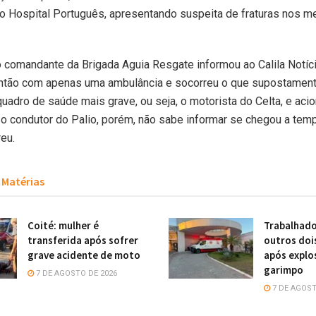
o Hospital Português, apresentando suspeita de fraturas nos 
o comandante da Brigada Aguia Resgate informou ao Calila Notíc
antão com apenas uma ambulância e socorreu o que supostamen
uadro de saúde mais grave, ou seja, o motorista do Celta, e ac
 o condutor do Palio, porém, não sabe informar se chegou a tem
eu.
Matérias
Coité: mulher é
Trabalhado
transferida após sofrer
outros doi
grave acidente de moto
após explo
garimpo
7 DE AGOSTO DE 2026
7 DE AGOST