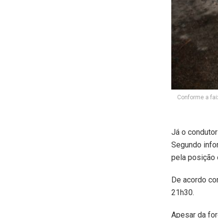
Conforme a fai
Já o condutor
Segundo info
pela posição 
De acordo com
21h30.
Apesar da for