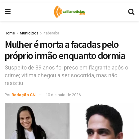
Home
Municípios
Itaberaba
Mulher é morta a facadas pelo
próprio irmão enquanto dormia
Suspeito de 39 anos foi preso em flagrante após o
crime; vítima chegou a ser socorrida, mas não
resistiu
Por
Redação CN
10 de maio de 2026