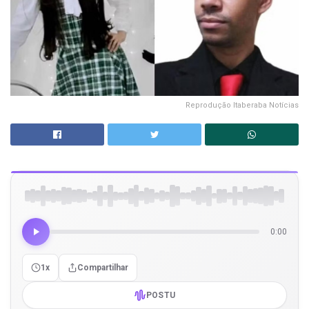
Reprodução Itaberaba Notícias
0:00
1x
Compartilhar
POSTU