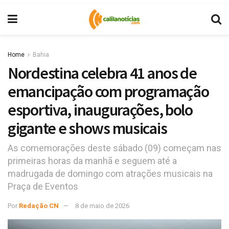
Home
Bahia
Nordestina celebra 41 anos de
emancipação com programação
esportiva, inaugurações, bolo
gigante e shows musicais
As comemorações deste sábado (09) começam nas
primeiras horas da manhã e seguem até a
madrugada de domingo com atrações musicais na
Praça de Eventos
Por
Redação CN
8 de maio de 2026