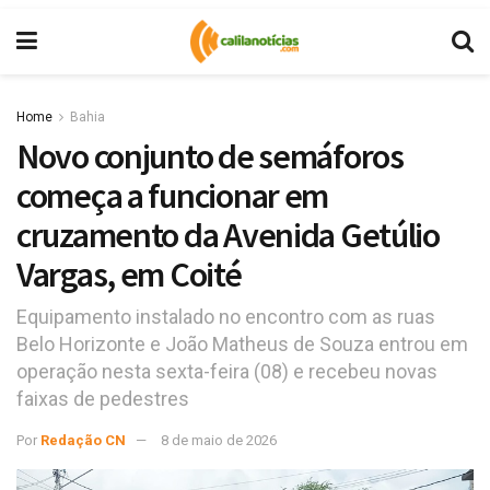
Home
Bahia
Novo conjunto de semáforos
começa a funcionar em
cruzamento da Avenida Getúlio
Vargas, em Coité
Equipamento instalado no encontro com as ruas
Belo Horizonte e João Matheus de Souza entrou em
operação nesta sexta-feira (08) e recebeu novas
faixas de pedestres
Por
Redação CN
8 de maio de 2026