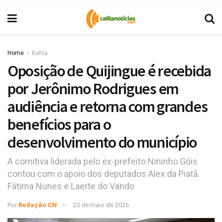
Home
Bahia
Oposição de Quijingue é recebida
por Jerônimo Rodrigues em
audiência e retorna com grandes
benefícios para o
desenvolvimento do município
A comitiva liderada pelo ex-prefeito Nininho Góis
contou com o apoio dos deputados Alex da Piatã.
Fátima Nunes e Laerte do Vando
Por
Redação CN
20 de maio de 2026