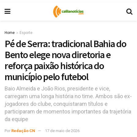
Home
Esporte
Pé de Serra: tradicional Bahia do
Bento elege nova diretoria e
reforça paixão histórica do
município pelo futebol
Baio Almeida e João Rios, presidente e vice,
carregam uma longa história no time. Ambos são ex-
jogadores do clube, conquistaram títulos e
participaram de momentos importantes da trajetória
da equipe
Por
Redação CN
17 de maio de 2026