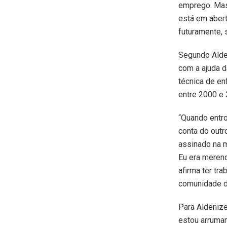
emprego. Mas 
está em abert
futuramente, 
Segundo Alden
com a ajuda d
técnica de en
entre 2000 e 
“Quando entro
conta do outr
assinado na m
Eu era merende
afirma ter tr
comunidade 
Para Aldenize
estou arruma