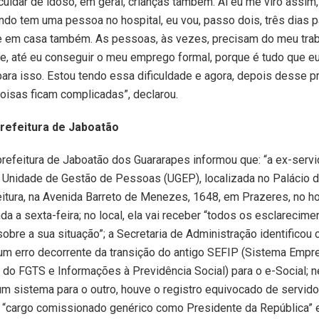
cuidar de idoso, em geral, crianças também. Aí eu me viro assim
ando tem uma pessoa no hospital, eu vou, passo dois, três dias p
e em casa também. As pessoas, às vezes, precisam do meu trab
e, até eu conseguir o meu emprego formal, porque é tudo que eu 
ara isso. Estou tendo essa dificuldade e agora, depois desse p
oisas ficam complicadas”, declarou.
prefeitura de Jaboatão
prefeitura de Jaboatão dos Guararapes informou que: “a ex-serv
Unidade de Gestão de Pessoas (UGEP), localizada no Palácio da
itura, na Avenida Barreto de Menezes, 1648, em Prazeres, no ho
da a sexta-feira; no local, ela vai receber “todos os esclarecime
obre a sua situação”; a Secretaria de Administração identifico
um erro decorrente da transição do antigo SEFIP (Sistema Empr
do FGTS e Informações à Previdência Social) para o e-Social; 
m sistema para o outro, houve o registro equivocado de servid
 “cargo comissionado genérico como Presidente da República”