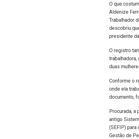
O que costuma
Aldenize Ferr
Trabalhador d
descobriu qu
presidente da
O registro ta
trabalhadora,
duas mulheres
Conforme o re
onde ela tra
documento, f
Procurada, a 
antigo Siste
(SEFIP) para 
Gestão de Pes