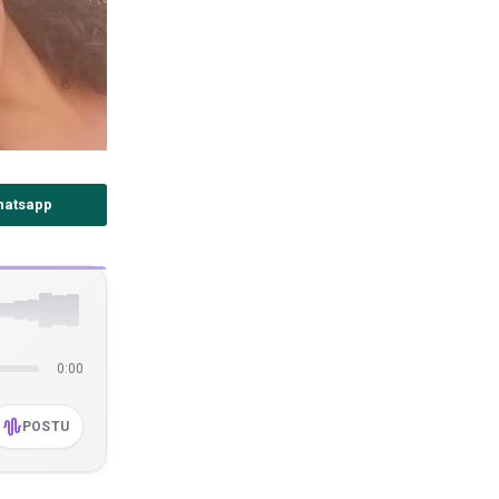
hatsapp
0:00
POSTU