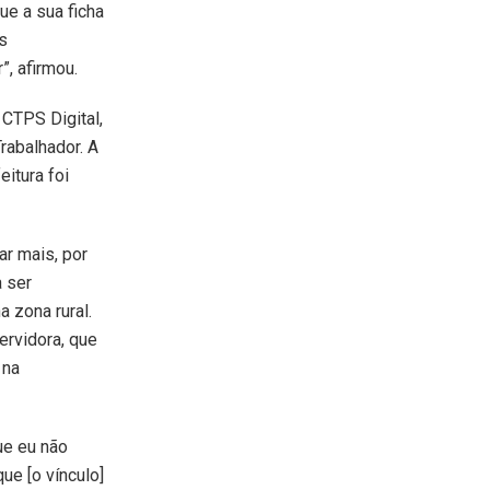
e a sua ficha
s
”, afirmou.
 CTPS Digital,
rabalhador. A
itura foi
ar mais, por
a ser
a zona rural.
servidora, que
 na
que eu não
e [o vínculo]