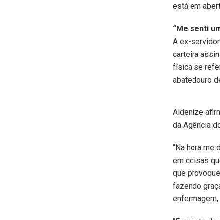
está em abert
“Me senti u
A ex-servidor
carteira assi
física se ref
abatedouro d
Aldenize afir
da Agência d
“Na hora me d
em coisas que
que provoquei
fazendo graça
enfermagem, 