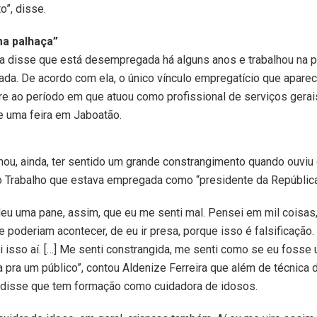
o”, disse.
ma palhaça”
a disse que está desempregada há alguns anos e trabalhou na p
nada. De acordo com ela, o único vínculo empregatício que aparec
ere ao período em que atuou como profissional de serviços gerai
e uma feira em Jaboatão.
mou, ainda, ter sentido um grande constrangimento quando ouviu
o Trabalho que estava empregada como “presidente da República
eu uma pane, assim, que eu me senti mal. Pensei em mil coisas
 poderiam acontecer, de eu ir presa, porque isso é falsificação. 
 isso aí. […] Me senti constrangida, me senti como se eu fosse
 pra um público”, contou Aldenize Ferreira que além de técnica 
disse que tem formação como cuidadora de idosos.