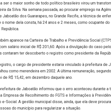
 ser o maior sonho de todo político brasileiro virou um transtor
eira da Silva. Na semana passada, ao procurar emprego na Agên
e Jaboatão dos Guararapes, no Grande Recife, a técnica de en
e o nome dela consta, há 24 anos e 2 meses, como ocupante do
 República.
mbém aparece na Carteira de Trabalho e Previdência Social (CTPS
 com salário inicial de R$ 201,60. Após a divulgação do caso pel
 contaram ter descoberto o registro como presidente da Repúbl
gistro, o cargo de presidente estaria vinculado à prefeitura de 
balhou como merendeira em 2002. A última remuneração, segundo
oi de R$ 15,42, em dezembro daquele ano.
prefeitura de Jaboatão informou que o erro aconteceu durante a 
ma Empresa de Recolhimento do FGTS e Informações à Previdênc
o e-Social. A gestão municipal disse, ainda, que ela deve procura
soas do município para regularizar a situação.