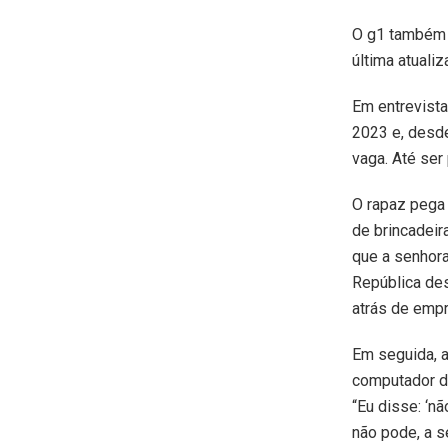
O g1 também 
última atuali
Em entrevist
2023 e, desde
vaga. Até ser
O rapaz pega 
de brincadeir
que a senhora
República des
atrás de empr
Em seguida, a
computador d
“Eu disse: ‘n
não pode, a s