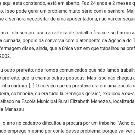
aqui está constando, está em aberto. Faz 24 anos e 2 meses qu
o. Isso pode gerar um problema muito sério com a senhora. Mai
se a senhora necessitar de uma aposentadoria, não vai conseguir
ize, ela sempre usou a carteira de trabalho física e só baixou a
a cunhada, depois da conversa com o atendente da Agência do T
fermagem disse, ainda, que a única vez em que trabalhou na prefe
2002.
u outro prefeito, nós fomos comunicados que não íamos trabalh
o prefeito, que ia chamar outras pessoas. Mas isso não chegou 
inha carteira. […] O serviço que eu prestava era em uma escola n
ira, cozinheira, eu era tudo lá. Serviços gerais”, explicou a ex-
abalhado na Escola Municipal Rural Elizabeth Menezes, localizada
de Manassu.
, o erro no cadastro dificultou a procura por um trabalho. “Acho 
ndo emprego mesmo por conta desse problema, porque vai ver qu