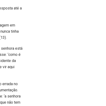
esposta até a
rmagem em
 nunca tinha
(13).
a senhora está
isse: ‘como é
sidente da
 vir aqui
o errada no
cumentação.
e: ‘a senhora
o que não tem