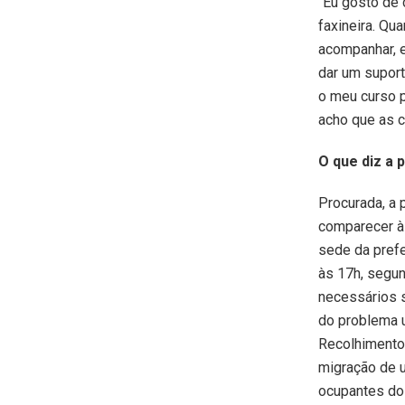
“Eu gosto de 
faxineira. Qu
acompanhar, 
dar um suport
o meu curso p
acho que as c
O que diz a 
Procurada, a 
comparecer à 
sede da prefe
às 17h, segun
necessários s
do problema 
Recolhimento 
migração de u
ocupantes do