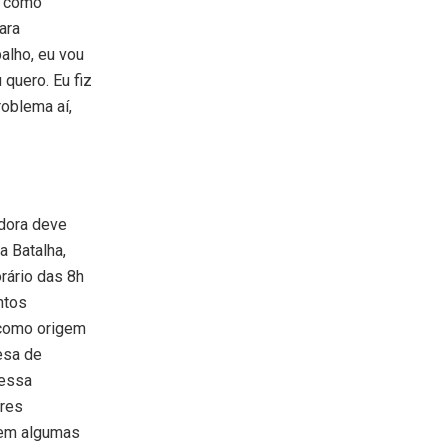
, como
ara
alho, eu vou
quero. Eu fiz
roblema aí,
idora deve
 Batalha,
rário das 8h
ntos
u como origem
esa de
nessa
ores
 em algumas