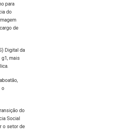
no para
cia do
fermagem
 cargo de
) Digital da
o g1, mais
ica.
Jaboatão,
 o
transição do
ia Social
r o setor de