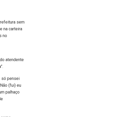
refeitura sem
e na carteira
s no
 do atendente
”.
, só pensei
Não (fui) eu
 um palhaço
de