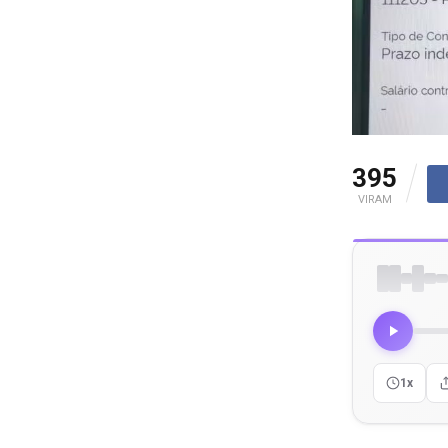
395
VIRAM
1x