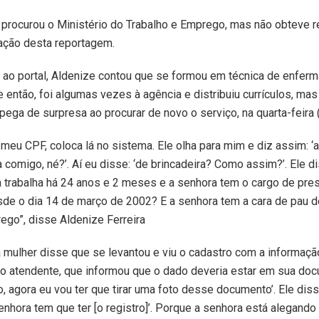
procurou o Ministério do Trabalho e Emprego, mas não obteve r
zação desta reportagem.
a ao portal, Aldenize contou que se formou em técnica de enfe
 então, foi algumas vezes à agência e distribuiu currículos, mas
 pega de surpresa ao procurar de novo o serviço, na quarta-feira 
meu CPF, coloca lá no sistema. Ele olha para mim e diz assim: ‘
a comigo, né?’. Aí eu disse: ‘de brincadeira? Como assim?’. Ele d
 trabalha há 24 anos e 2 meses e a senhora tem o cargo de pre
de o dia 14 de março de 2002? E a senhora tem a cara de pau de
ego”, disse Aldenize Ferreira
 mulher disse que se levantou e viu o cadastro com a informaçã
o atendente, que informou que o dado deveria estar em sua do
ão, agora eu vou ter que tirar uma foto desse documento’. Ele diss
enhora tem que ter [o registro]’. Porque a senhora está alegand