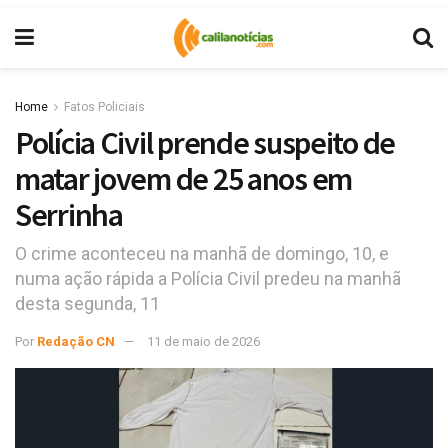
Home
Fatos Policiais
Polícia Civil prende suspeito de
matar jovem de 25 anos em
Serrinha
O crime aconteceu na manhã de domingo, 10, e
numa ação rápida a Polícia Civil predeu na manhã
desta segunda, 11
Por
Redação CN
11 de maio de 2026